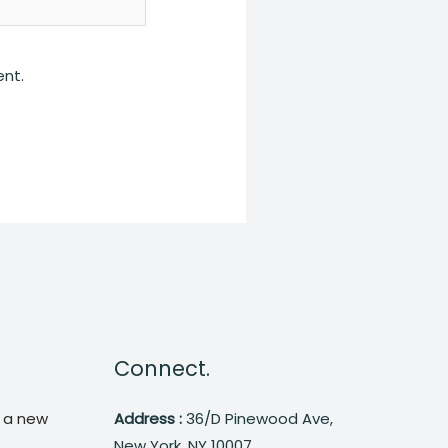
ent.
Connect.
m a new
Address :
36/D Pinewood Ave,
New York, NY 10007