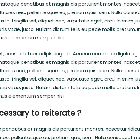
natoque penatibus et magnis dis parturient montes, nascetu
ltricies nec, pellentesque eu, pretium quis, sem. Nulla cons
to, fringilla vel, aliquet nec, vulputate eget, arcu. In enim ju
is vitae, justo. Nullam dictum felis eu pede mollis pretium. I
mus elementum semper nisi.
et, consectetuer adipiscing elit. Aenean commodo ligula eg
natoque penatibus et magnis dis parturient montes, nascetu
ltricies nec, pellentesque eu, pretium quis, sem. Nulla cons
to, fringilla vel, aliquet nec, vulputate eget, arcu. In enim ju
is vitae, justo. Nullam dictum felis eu pede mollis pretium. I
mus elementum semper nisi.
cessary to reiterate ?
 penatibus et magnis dis parturient montes, nascetur ridic
es nec, pellentesque eu, pretium quis, sem. Nulla consequat m