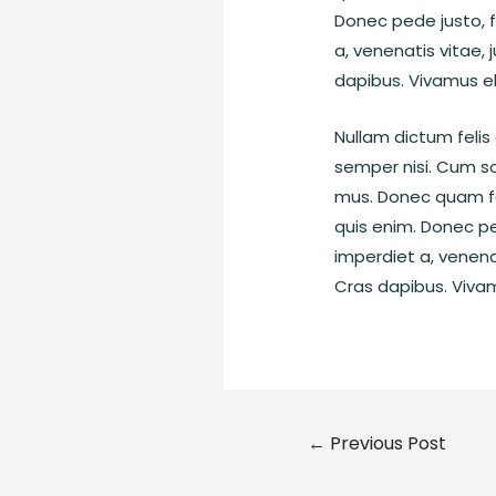
Donec pede justo, fr
a, venenatis vitae, 
dapibus. Vivamus e
Nullam dictum felis
semper nisi. Cum so
mus. Donec quam fel
quis enim. Donec ped
imperdiet a, venenat
Cras dapibus. Viva
Post
←
Previous Post
navigation