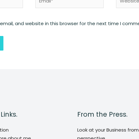
mail, and website in this browser for the next time I comm
Links.
From the Press.
tion
Look at your Business fro
re about me
perspective