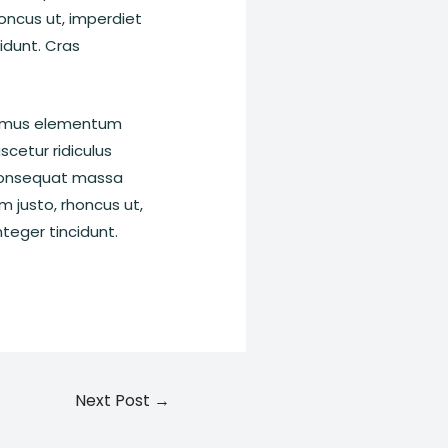
rhoncus ut, imperdiet
cidunt. Cras
Vivamus elementum
cetur ridiculus
a consequat massa
im justo, rhoncus ut,
nteger tincidunt.
Next Post
→