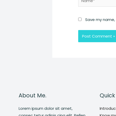
Save my name, e
About Me.
Quick 
Lorem ipsum dolor sit amet,
Introduc
consec tetur adipis cing elit. Pellen
Know mo